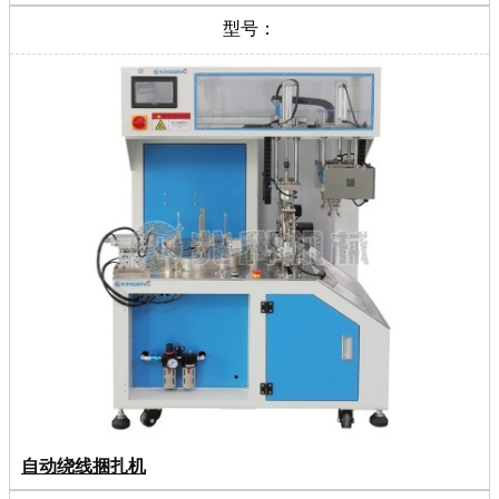
型号：
自动绕线捆扎机