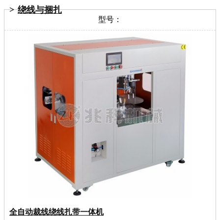
绕线与捆扎
型号：
全自动裁线绕线扎带一体机