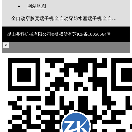
网站地图
全自动穿胶壳端子机|全自动穿防水塞端子机|全自动穿热缩管端子机|全自动穿护套端子机|全自动穿号码管端子机|全自动端子机|全自动穿防水栓端子机|端子压着机|端子压接机|静音端子机|多芯线端子机|护套线端子机|全自动排线端子机|新能源大平方压接机|电脑剥线机|自动剥线机|裁线机|剥线机
昆山兆科机械有限公司©版权所有
苏ICP备18056564号
×