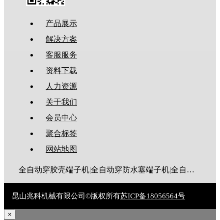
产品展示
解决方案
客服服务
资料下载
人力资源
关于我们
会员中心
聚合标签
网站地图
全自动穿胶壳端子机|全自动穿防水塞端子机|全自动穿热缩管端子机|全自动穿护套端子机|全自动穿号码管端子机|全自动端子机|全自动穿防水栓端子机|端子压着机|端子压接机|静音端子机|多芯线端子机|护套线端子机|全自动排线端子机|新能源大平方压接机|电脑剥线机|自动剥线机|裁线机|剥线机
昆山兆科机械有限公司©版权所有
苏ICP备18056564号
×