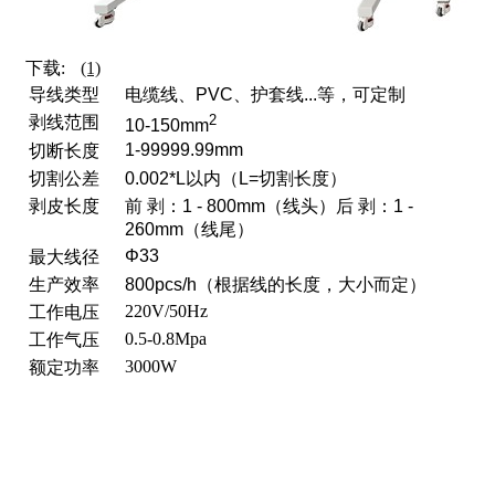
下载:
(1)
导线类型
电缆线、PVC、护套线...等，可定制
2
剥线范围
10-150mm
1-99999.99mm
切断长度
切割公差
0.002*L以内（L=切割长度）
剥皮长度
前 剥：1 - 800mm（线头）
后 剥：1 -
260mm（线尾）
Φ33
最大线径
生产效率
800pcs/h（根据线的长度，大小而定）
220V/50Hz
工作电压
0.5-0.8Mpa
工作气压
3000W
额定功率